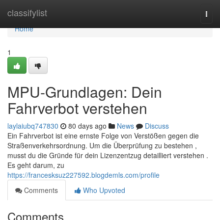
Home
classifylist
Togg
navi
Home
1
MPU-Grundlagen: Dein
Fahrverbot verstehen
laylaiubq747830
80 days ago
News
Discuss
Ein Fahrverbot ist eine ernste Folge von Verstößen gegen die
Straßenverkehrsordnung. Um die Überprüfung zu bestehen ,
musst du die Gründe für dein Lizenzentzug detailliert verstehen .
Es geht darum, zu
https://francesksuz227592.blogdemls.com/profile
Comments
Who Upvoted
Comments