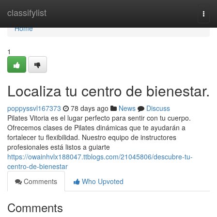
Home
classifylist
Togg
navi
Home
1
Localiza tu centro de bienestar.
poppyssvl167373
78 days ago
News
Discuss
Pilates Vitoria es el lugar perfecto para sentir con tu cuerpo.
Ofrecemos clases de Pilates dinámicas que te ayudarán a
fortalecer tu flexibilidad. Nuestro equipo de instructores
profesionales está listos a guiarte
https://owainhvlx188047.ttblogs.com/21045806/descubre-tu-
centro-de-bienestar
Comments
Who Upvoted
Comments