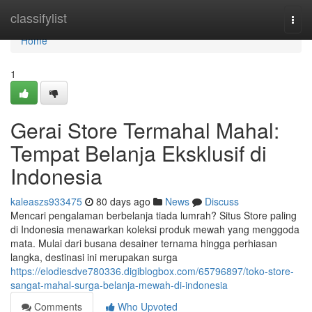
Home
classifylist
Togg
navi
Home
1
Gerai Store Termahal Mahal:
Tempat Belanja Eksklusif di
Indonesia
kaleaszs933475
80 days ago
News
Discuss
Mencari pengalaman berbelanja tiada lumrah? Situs Store paling
di Indonesia menawarkan koleksi produk mewah yang menggoda
mata. Mulai dari busana desainer ternama hingga perhiasan
langka, destinasi ini merupakan surga
https://elodiesdve780336.digiblogbox.com/65796897/toko-store-
sangat-mahal-surga-belanja-mewah-di-indonesia
Comments
Who Upvoted