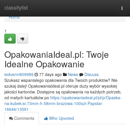
Home
classifylist
Togg
navi
Home
1
OpakowaniaIdeal.pl: Twoje
Idealne Opakowanie
tedverm809989
77 days ago
News
Discuss
Szukasz wspanialego opakowania dla Twoich produktów? Nie
szukaj dalej! OpakowaniaIdeal.pl oferuje duży wybór wysokiej
jakości kartonów. Dostępne są opakowania na każdych potrzeb,
od małych kartuśków po
https://opakowaniadeal.pl/pl/p/Opaska-
na-kubek-sr.73mm-h-58mm-brazowa-100szt-Papstar-
16646/13591
Comments
Who Upvoted