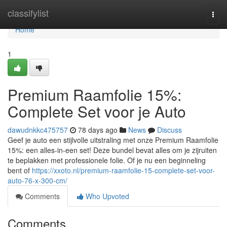
Home
classifylist
Togg
navi
Home
1
Premium Raamfolie 15%:
Complete Set voor je Auto
dawudnkkc475757
78 days ago
News
Discuss
Geef je auto een stijlvolle uitstraling met onze Premium Raamfolie
15%: een alles-in-een set! Deze bundel bevat alles om je zijruiten
te beplakken met professionele folie. Of je nu een beginneling
bent of
https://xxoto.nl/premium-raamfolie-15-complete-set-voor-
auto-76-x-300-cm/
Comments
Who Upvoted
Comments