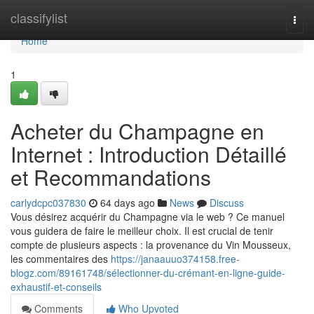
Home
classifylist
Togg
navi
Home
1
Acheter du Champagne en
Internet : Introduction Détaillé
et Recommandations
carlydcpc037830
64 days ago
News
Discuss
Vous désirez acquérir du Champagne via le web ? Ce manuel
vous guidera de faire le meilleur choix. Il est crucial de tenir
compte de plusieurs aspects : la provenance du Vin Mousseux,
les commentaires des
https://janaauuo374158.free-
blogz.com/89161748/sélectionner-du-crémant-en-ligne-guide-
exhaustif-et-conseils
Comments
Who Upvoted