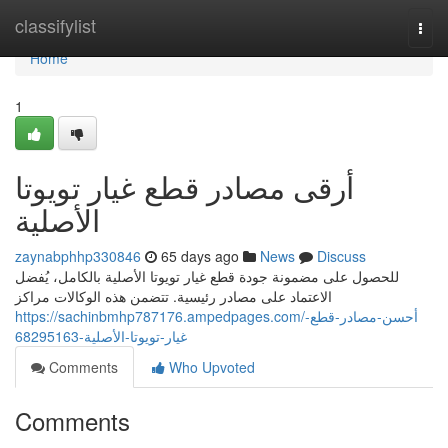
Home
classifylist
Togg
navi
Home
1
أرقى مصادر قطع غيار تويوتا
الأصلية
zaynabphhp330846
65 days ago
News
Discuss
للحصول على مضمونة جودة قطع غيار تويوتا الأصلية بالكامل، يُفضل
الاعتماد على مصادر رئيسية. تتضمن هذه الوكالات مراكز
https://sachinbmhp787176.ampedpages.com/أحسن-مصادر-قطع-
غيار-تويوتا-الأصلية-68295163
Comments
Who Upvoted
Comments