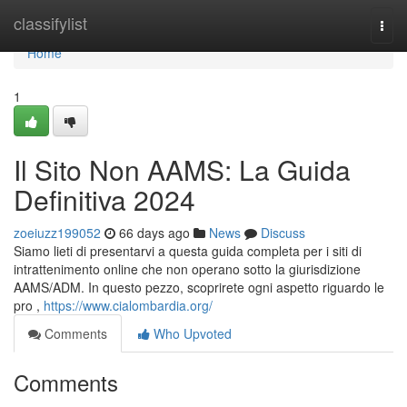
Home
classifylist
Togg
navi
Home
1
Il Sito Non AAMS: La Guida
Definitiva 2024
zoeiuzz199052
66 days ago
News
Discuss
Siamo lieti di presentarvi a questa guida completa per i siti di
intrattenimento online che non operano sotto la giurisdizione
AAMS/ADM. In questo pezzo, scoprirete ogni aspetto riguardo le
pro ,
https://www.cialombardia.org/
Comments
Who Upvoted
Comments