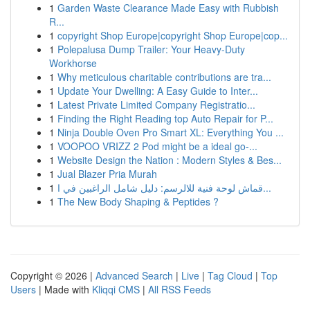
1
Garden Waste Clearance Made Easy with Rubbish
R...
1
copyright Shop Europe|copyright Shop Europe|cop...
1
Polepalusa Dump Trailer: Your Heavy-Duty
Workhorse
1
Why meticulous charitable contributions are tra...
1
Update Your Dwelling: A Easy Guide to Inter...
1
Latest Private Limited Company Registratio...
1
Finding the Right Reading top Auto Repair for P...
1
Ninja Double Oven Pro Smart XL: Everything You ...
1
VOOPOO VRIZZ 2 Pod might be a ideal go-...
1
Website Design the Nation : Modern Styles & Bes...
1
Jual Blazer Pria Murah
1
قماش لوحة فنية للالرسم: دليل شامل الراغبين في ا...
1
The New Body Shaping & Peptides ?
Copyright © 2026 |
Advanced Search
|
Live
|
Tag Cloud
|
Top
Users
| Made with
Kliqqi CMS
|
All RSS Feeds