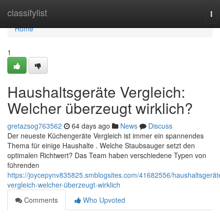
Home
classifylist
To
nav
Home
1
Haushaltsgeräte Vergleich:
Welcher überzeugt wirklich?
gretazsog763562
64 days ago
News
Discuss
Der neueste Küchengeräte Vergleich ist immer ein spannendes
Thema für einige Haushalte . Welche Staubsauger setzt den
optimalen Richtwert? Das Team haben verschiedene Typen von
führenden
https://joycepynv835825.smblogsites.com/41682556/haushaltsgerät
vergleich-welcher-überzeugt-wirklich
Comments
Who Upvoted