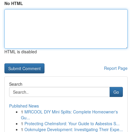
No HTML
HTML is disabled
Report Page
Search
Go
Published News
1
MRCOOL DIY Mini Splits: Complete Homeowner's
Gu...
1
Protecting Chelmsford: Your Guide to Asbestos S...
1
Ookmulgee Development: Investigating Their Expe...