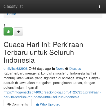
Home
classifylist
Togg
navi
Home
1
Cuaca Hari Ini: Perkiraan
Terbaru untuk Seluruh
Indonesia
emilyihsl682926
66 days ago
News
Discuss
Kabar terbaru mengenai kondisi atmosfer di Indonesia hari ini
menunjukkan variasi yang signifikan di berbagai wilayah. Banyak
daerah di Jawa akan mengalami peningkatan panas, dengan
potensi hujan ringan di
https://imogenzclj957409.creacionblog.com/41257283/prakiraan-
hari-ini-prediksi-terupdate-untuk-seluruh-indonesia
Comments
Who Upvoted