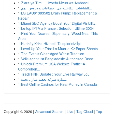
1
Ziara ya Timu : Uzoefu Mzuri wa Amboseli
1
الشاشات التفاعلية في اجتماعات و دروس المم...
1
LG EAU61383502 Drain Pump: Replacement &
Repair...
1
Miami SEO Agency Boost Your Digital Visibility
1
Le top IPTV à France : Sélection Ultime 2024
1
Find Your Nearest Dispensary: Weed Near This
Area
1
Kurtköy Kriko Hizmeti: Talepleriniz İçin ...
1
Level Up Your Trip: La Muerte K2 Paper Sheets
1
The Evan’s Clear Aged Within Tradition...
1
Velki agent list Bangladesh: Authorized Direc...
1
Unlock Premium USA Website Traffic: A
Comprehen...
1
Track PNR Update : Your Live Railway Jou...
1
ممتازة شركة تعقيم منازل بجدة
1
Best Online Casinos for Real Money in Canada
Copyright © 2026 |
Advanced Search
|
Live
|
Tag Cloud
|
Top