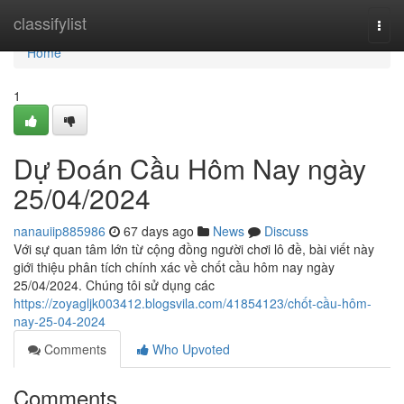
Home
classifylist
Togg
navi
Home
1
Dự Đoán Cầu Hôm Nay ngày
25/04/2024
nanauiip885986
67 days ago
News
Discuss
Với sự quan tâm lớn từ cộng đồng người chơi lô đề, bài viết này
giới thiệu phân tích chính xác về chốt cầu hôm nay ngày
25/04/2024. Chúng tôi sử dụng các
https://zoyagljk003412.blogsvila.com/41854123/chốt-cầu-hôm-
nay-25-04-2024
Comments
Who Upvoted
Comments