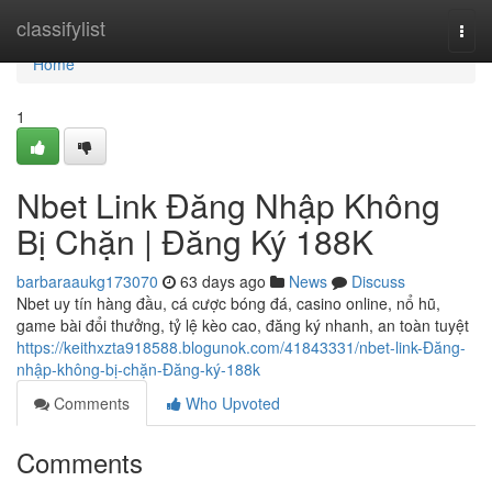
Home
classifylist
Togg
navi
Home
1
Nbet Link Đăng Nhập Không
Bị Chặn | Đăng Ký 188K
barbaraaukg173070
63 days ago
News
Discuss
Nbet uy tín hàng đầu, cá cược bóng đá, casino online, nổ hũ,
game bài đổi thưởng, tỷ lệ kèo cao, đăng ký nhanh, an toàn tuyệt
https://keithxzta918588.blogunok.com/41843331/nbet-link-Đăng-
nhập-không-bị-chặn-Đăng-ký-188k
Comments
Who Upvoted
Comments