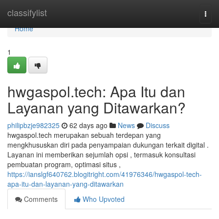
Home
classifylist
Togg
navi
Home
1
hwgaspol.tech: Apa Itu dan
Layanan yang Ditawarkan?
philipbzje982325
62 days ago
News
Discuss
hwgaspol.tech merupakan sebuah terdepan yang
mengkhususkan diri pada penyampaian dukungan terkait digital .
Layanan ini memberikan sejumlah opsi , termasuk konsultasi
pembuatan program, optimasi situs ,
https://ianslgf640762.blogitright.com/41976346/hwgaspol-tech-
apa-itu-dan-layanan-yang-ditawarkan
Comments
Who Upvoted