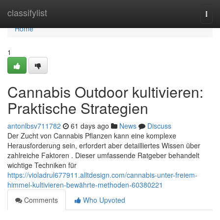
Home
classifylist
Togg
navi
Home
1
Cannabis Outdoor kultivieren:
Praktische Strategien
antonlbsv711782
61 days ago
News
Discuss
Der Zucht von Cannabis Pflanzen kann eine komplexe
Herausforderung sein, erfordert aber detailliertes Wissen über
zahlreiche Faktoren . Dieser umfassende Ratgeber behandelt
wichtige Techniken für
https://violadrul677911.alltdesign.com/cannabis-unter-freiem-
himmel-kultivieren-bewährte-methoden-60380221
Comments
Who Upvoted