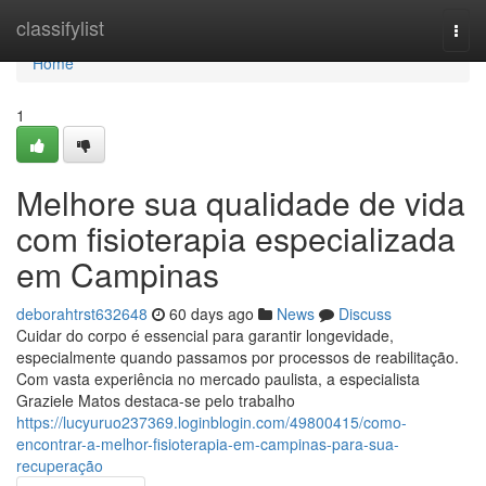
Home
classifylist
Togg
navi
Home
1
Melhore sua qualidade de vida
com fisioterapia especializada
em Campinas
deborahtrst632648
60 days ago
News
Discuss
Cuidar do corpo é essencial para garantir longevidade,
especialmente quando passamos por processos de reabilitação.
Com vasta experiência no mercado paulista, a especialista
Graziele Matos destaca-se pelo trabalho
https://lucyuruo237369.loginblogin.com/49800415/como-
encontrar-a-melhor-fisioterapia-em-campinas-para-sua-
recuperação