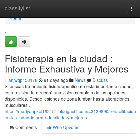
Home
classifylist
Togg
navi
Home
1
Fisioterapia en la ciudad :
Informe Exhaustiva y Mejores
lilianjwqp453178
61 days ago
News
Discuss
Si buscas tratamiento fisioterapéutico en esta importante ciudad,
esta revisión te ofrecerá una visión completa de las opciones
disponibles. Desde lesiones de zona lumbar hasta alteraciones
musculares ,
https://mariyahpkbl162151.bloggactif.com/43139890/rehabilitación-
en-la-ciudad-informe-detallada-y-mejores
Comments
Who Upvoted