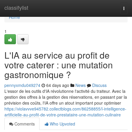
Home
classifylist
Togg
navi
Home
1
L'IA au service au profit de
votre caterer : une mutation
gastronomique ?
pennyxmdu049274
64 days ago
News
Discuss
L'essor de les outils d'IA révolutionne l'activité du traiteur. Avec la
gestion des offres à la gestion des réservations, en passant par la
prévision des coûts, l'IA offre un atout important pour optimiser
https://violavvve945782.collectblogs.com/86258855/l-intelligence-
artificielle-au-profit-de-votre-prestataire-une-mutation-culinaire
Comments
Who Upvoted