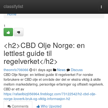
Home
classifylist
Togg
navi
Home
1
<h2>CBD Olje Norge: en
lettlest guide til
regelverket</h2>
theomrlx706066
61 days ago
News
Discuss
CBD Olje Norge: en lettlest guide til regelverket For norske
forbrukere er CBD olje et område der det er ekstra viktig å skille
mellom markedsføring, personlige erfaringer og offisielt regelverk.
CBD er ett av
https://rafaelbizj056964.fireblogz.com/73122542/h2-cbd-olje-
norge-lovverk-bruk-og-viktig-informasjon-h2
Comments
Who Upvoted