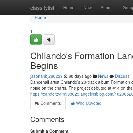
Home
classifylist
Home
New
Submit
Grou
Home
1
Chilando’s Formation Lan
Begins
jasonahbj260229
60 days ago
News
Discuss
Dancehall artist Chilando’s 20-track album Formation 
noise on the charts. The project debuted at #14 on t
https://xanderzvfm998025.angelinsblog.com/40298526/c
Comments
Who Upvoted
Comments
Submit a Comment