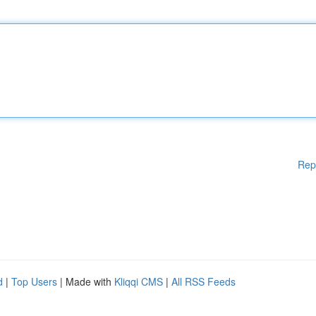
Rep
d
|
Top Users
| Made with
Kliqqi CMS
|
All RSS Feeds