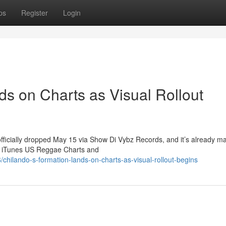
ps
Register
Login
ds on Charts as Visual Rollout
officially dropped May 15 via Show Di Vybz Records, and it’s already m
he iTunes US Reggae Charts and
hilando-s-formation-lands-on-charts-as-visual-rollout-begins