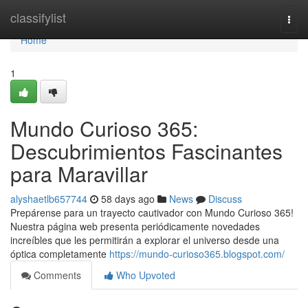
Home
classifylist
Togg
navi
Home
1
Mundo Curioso 365:
Descubrimientos Fascinantes
para Maravillar
alyshaetlb657744
58 days ago
News
Discuss
Prepárense para un trayecto cautivador con Mundo Curioso 365!
Nuestra página web presenta periódicamente novedades
increíbles que les permitirán a explorar el universo desde una
óptica completamente
https://mundo-curioso365.blogspot.com/
Comments
Who Upvoted