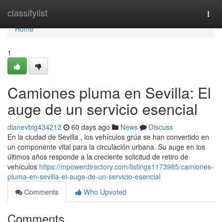
Home
classifylist
Togg
navi
Home
1
Camiones pluma en Sevilla: El
auge de un servicio esencial
dianevbig434212
60 days ago
News
Discuss
En la ciudad de Sevilla , los vehículos grúa se han convertido en
un componente vital para la circulación urbana. Su auge en los
últimos años responde a la creciente solicitud de retiro de
vehículos
https://mpowerdirectory.com/listings1173985/camiones-
pluma-en-sevilla-el-auge-de-un-servicio-esencial
Comments
Who Upvoted
Comments