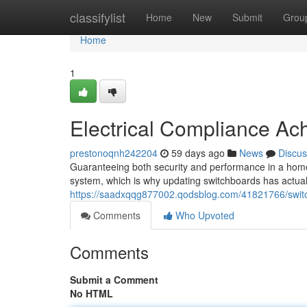
Home
classifylist
Home
New
Submit
Grou
Home
1
Electrical Compliance Ac
prestonoqnh242204
59 days ago
News
Discus
Guaranteeing both security and performance in a home o
system, which is why updating switchboards has actual
https://saadxqqg877002.qodsblog.com/41821766/swit
Comments
Who Upvoted
Comments
Submit a Comment
No HTML