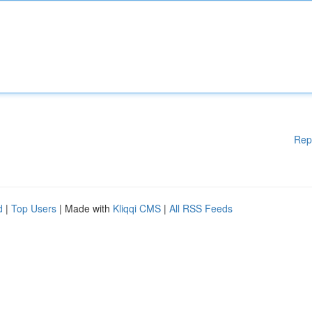
Rep
d
|
Top Users
| Made with
Kliqqi CMS
|
All RSS Feeds