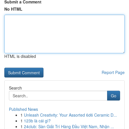
Submit a Comment
No HTML
HTML is disabled
Report Page
Search
Go
Published News
1
Unleash Creativity: Your Assorted 6d6 Ceramic D...
1
123b là cái gì?
1
24club: Sàn Giải Trí Hàng Đầu Việt Nam, Nhận ...