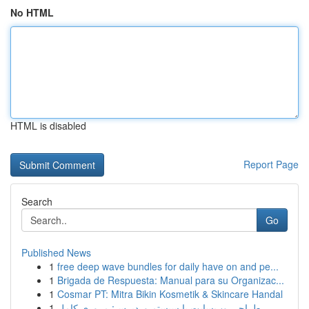
No HTML
HTML is disabled
Report Page
Search
Go
Published News
1
free deep wave bundles for daily have on and pe...
1
Brigada de Respuesta: Manual para su Organizac...
1
Cosmar PT: Mitra Bikin Kosmetik & Skincare Handal
1
طراحی وب‌سایت با سیستم وردپرس: مروری کامل