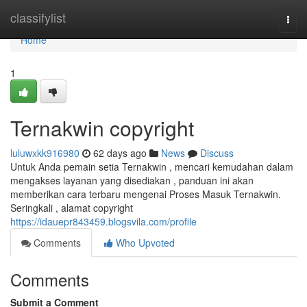
Home
classifylist
Togg
navi
Home
1
Ternakwin copyright
luluwxkk916980
62 days ago
News
Discuss
Untuk Anda pemain setia Ternakwin , mencari kemudahan dalam
mengakses layanan yang disediakan , panduan ini akan
memberikan cara terbaru mengenai Proses Masuk Ternakwin.
Seringkali , alamat copyright
https://idauepr843459.blogsvila.com/profile
Comments
Who Upvoted
Comments
Submit a Comment