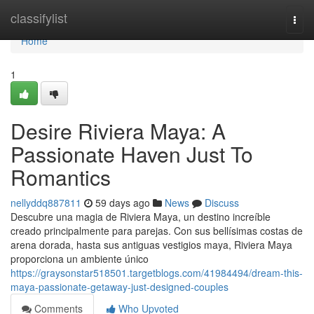
Home
classifylist
Togg
navi
Home
1
Desire Riviera Maya: A
Passionate Haven Just To
Romantics
nellyddq887811
59 days ago
News
Discuss
Descubre una magia de Riviera Maya, un destino increíble
creado principalmente para parejas. Con sus bellísimas costas de
arena dorada, hasta sus antiguas vestigios maya, Riviera Maya
proporciona un ambiente único
https://graysonstar518501.targetblogs.com/41984494/dream-this-
maya-passionate-getaway-just-designed-couples
Comments
Who Upvoted