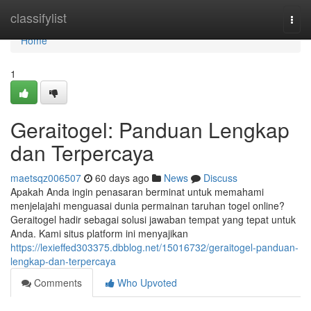
Home
classifylist
Togg
navi
Home
1
Geraitogel: Panduan Lengkap
dan Terpercaya
maetsqz006507
60 days ago
News
Discuss
Apakah Anda ingin penasaran berminat untuk memahami
menjelajahi menguasai dunia permainan taruhan togel online?
Geraitogel hadir sebagai solusi jawaban tempat yang tepat untuk
Anda. Kami situs platform ini menyajikan
https://lexieffed303375.dbblog.net/15016732/geraitogel-panduan-
lengkap-dan-terpercaya
Comments
Who Upvoted