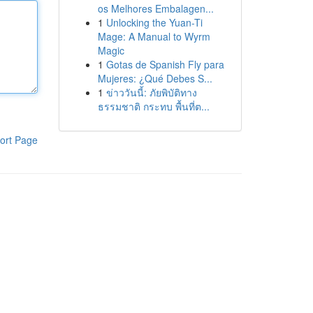
os Melhores Embalagen...
1
Unlocking the Yuan-Ti
Mage: A Manual to Wyrm
Magic
1
Gotas de Spanish Fly para
Mujeres: ¿Qué Debes S...
1
ข่าววันนี้: ภัยพิบัติทาง
ธรรมชาติ กระทบ พื้นที่ต...
ort Page