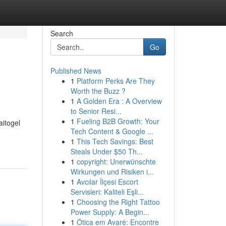
Search
Go
Published News
1
Platform Perks Are They
Worth the Buzz ?
1
A Golden Era : A Overview
to Senior Resi...
1
Fueling B2B Growth: Your
itogel
Tech Content & Google ...
1
This Tech Savings: Best
Steals Under $50 Th...
1
copyright: Unerwünschte
Wirkungen und Risiken i...
1
Avcılar İlçesi Escort
Servisleri: Kaliteli Eşli...
1
Choosing the Right Tattoo
Power Supply: A Begin...
1
Ótica em Avaré: Encontre