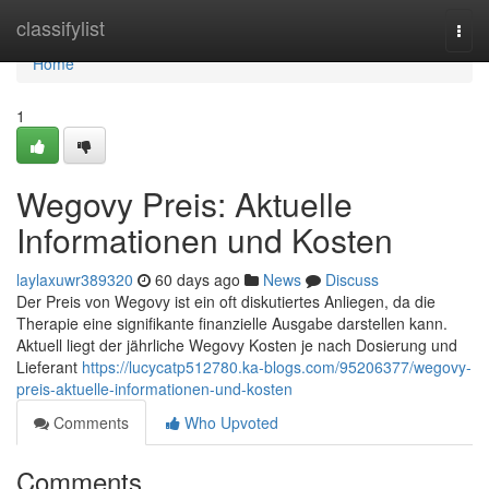
Home
classifylist
Togg
navi
Home
1
Wegovy Preis: Aktuelle
Informationen und Kosten
laylaxuwr389320
60 days ago
News
Discuss
Der Preis von Wegovy ist ein oft diskutiertes Anliegen, da die
Therapie eine signifikante finanzielle Ausgabe darstellen kann.
Aktuell liegt der jährliche Wegovy Kosten je nach Dosierung und
Lieferant
https://lucycatp512780.ka-blogs.com/95206377/wegovy-
preis-aktuelle-informationen-und-kosten
Comments
Who Upvoted
Comments