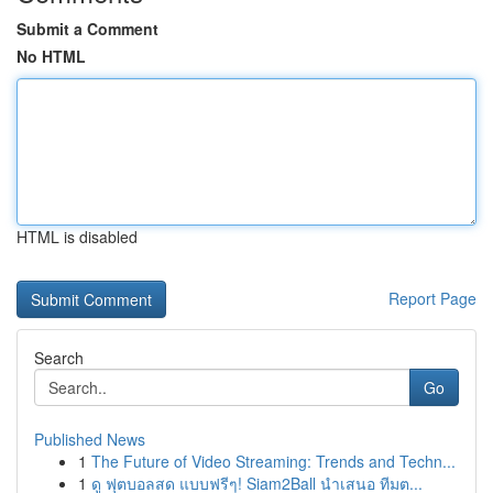
Submit a Comment
No HTML
HTML is disabled
Report Page
Search
Go
Published News
1
The Future of Video Streaming: Trends and Techn...
1
ดู ฟุตบอลสด แบบฟรีๆ! Siam2Ball นำเสนอ ทีมต...