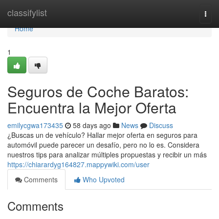
Home
classifylist
Togg
navi
Home
1
Seguros de Coche Baratos:
Encuentra la Mejor Oferta
emilycgwa173435
58 days ago
News
Discuss
¿Buscas un de vehículo? Hallar mejor oferta en seguros para
automóvil puede parecer un desafío, pero no lo es. Considera
nuestros tips para analizar múltiples propuestas y recibir un más
https://chiarardyg164827.mappywiki.com/user
Comments
Who Upvoted
Comments