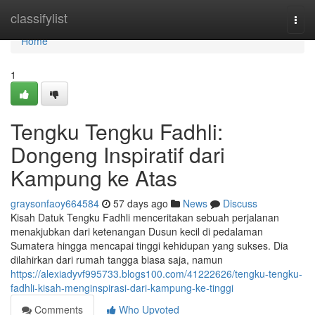
Home
classifylist
Togg
navi
Home
1
Tengku Tengku Fadhli:
Dongeng Inspiratif dari
Kampung ke Atas
graysonfaoy664584
57 days ago
News
Discuss
Kisah Datuk Tengku Fadhli menceritakan sebuah perjalanan
menakjubkan dari ketenangan Dusun kecil di pedalaman
Sumatera hingga mencapai tinggi kehidupan yang sukses. Dia
dilahirkan dari rumah tangga biasa saja, namun
https://alexiadyvf995733.blogs100.com/41222626/tengku-tengku-
fadhli-kisah-menginspirasi-dari-kampung-ke-tinggi
Comments
Who Upvoted