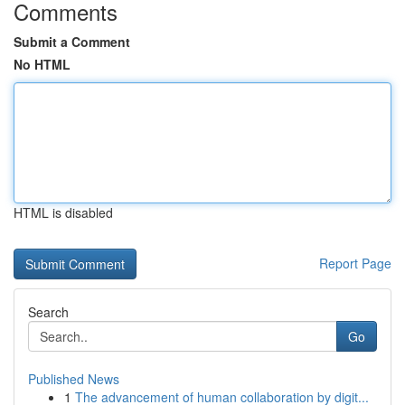
Comments
Submit a Comment
No HTML
HTML is disabled
Report Page
Search
Go
Published News
1
The advancement of human collaboration by digit...