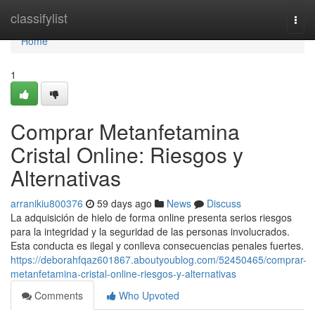
Home
classifylist
Togg
navi
Home
1
Comprar Metanfetamina
Cristal Online: Riesgos y
Alternativas
arranikiu800376
59 days ago
News
Discuss
La adquisición de hielo de forma online presenta serios riesgos
para la integridad y la seguridad de las personas involucrados.
Esta conducta es ilegal y conlleva consecuencias penales fuertes.
https://deborahfqaz601867.aboutyoublog.com/52450465/comprar-
metanfetamina-cristal-online-riesgos-y-alternativas
Comments
Who Upvoted