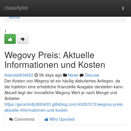
Home
classifylist
Togg
navi
Home
1
Wegovy Preis: Aktuelle
Informationen und Kosten
liviarysb834652
58 days ago
News
Discuss
Der Kosten von Wegovy ist ein häufig diskutiertes Anliegen, da
die Injektion eine erhebliche finanzielle Ausgabe darstellen kann.
Aktuell liegt der monatliche Wegovy Wert je nach Menge und
Anbieter
https://gerardnibz893433.glifeblog.com/40297072/wegovy-preis-
aktuelle-informationen-und-kosten
Comments
Who Upvoted