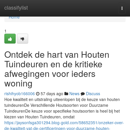
Home
classifylist
Togg
navi
Home
1
Ontdek de hart van Houten
Tuindeuren en de kritieke
afwegingen voor ieders
woning
rishihyob166006
57 days ago
News
Discuss
Hoe kwaliteit en uitstraling uiteenlopen bij de keuze van houten
tuindeurenDe Verschillende Houtsoorten voor Duurzame
TuindeurenDe keuze voor specifieke houtsoorten is heel bij het
kiezen van Houten Tuindeuren, omdat
https://jaysonfsga301294.blog-gold.com/58652351/onzeker-over-
de-kwaliteit-vat-de-certificeringen-voor-duurzame-houten-