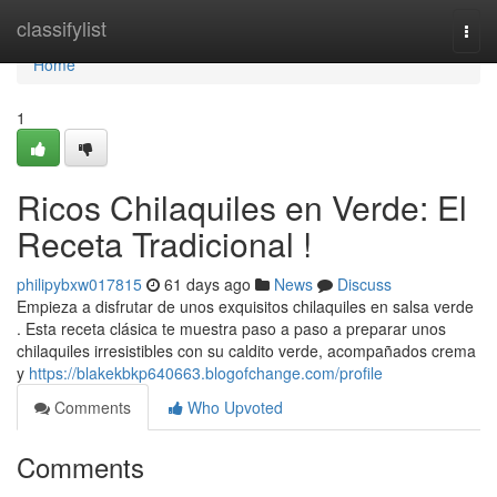
Home
classifylist
Togg
navi
Home
1
Ricos Chilaquiles en Verde: El
Receta Tradicional !
philipybxw017815
61 days ago
News
Discuss
Empieza a disfrutar de unos exquisitos chilaquiles en salsa verde
. Esta receta clásica te muestra paso a paso a preparar unos
chilaquiles irresistibles con su caldito verde, acompañados crema
y
https://blakekbkp640663.blogofchange.com/profile
Comments
Who Upvoted
Comments