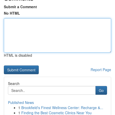
Submit a Comment
No HTML
HTML is disabled
Report Page
Search
Go
Published News
1
Brookfield's Finest Wellness Center: Recharge &...
1
Finding the Best Cosmetic Clinics Near You