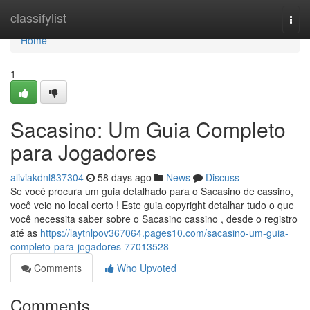
Home
classifylist
Togg
navi
Home
1
Sacasino: Um Guia Completo
para Jogadores
aliviakdnl837304
58 days ago
News
Discuss
Se você procura um guia detalhado para o Sacasino de cassino,
você veio no local certo ! Este guia copyright detalhar tudo o que
você necessita saber sobre o Sacasino cassino , desde o registro
até as
https://laytnlpov367064.pages10.com/sacasino-um-guia-
completo-para-jogadores-77013528
Comments
Who Upvoted
Comments