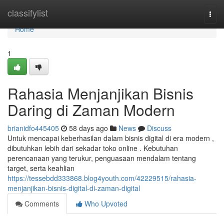
Home
classifylist
Togg
navi
Home
1
Rahasia Menjanjikan Bisnis
Daring di Zaman Modern
brianidfo445405
58 days ago
News
Discuss
Untuk mencapai keberhasilan dalam bisnis digital di era modern ,
dibutuhkan lebih dari sekadar toko online . Kebutuhan
perencanaan yang terukur, penguasaan mendalam tentang
target, serta keahlian
https://tessebdd333868.blog4youth.com/42229515/rahasia-
menjanjikan-bisnis-digital-di-zaman-digital
Comments
Who Upvoted