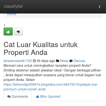
Home
classifylist
Togg
navi
Home
1
Cat Luar Kualitas untuk
Properti Anda
larissavxws461752
59 days ago
News
Discuss
Mencari cara untuk meningkatkan tampilan properti Anda?
Dinding eksterior adalah jawaban ideal ! Dengan berbagai pilihan
, Anda dapat mewujudkan suasana yang benar untuk bagian luar
properti Anda. Selain
https://keiranxkjy358974.blogsidea.com/48475015/pelapis-luar-
premium-untuk-rumah-anda
Comments
Who Upvoted