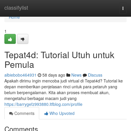
Home
classifylist
Togg
navi
Home
1
Tepat4d: Tutorial Utuh untuk
Pemula
albiebobo464931
58 days ago
News
Discuss
Apakah dirimu ingin mencoba judi virtual di Tepat4d? Tutorial ke
depan memberikan penjelasan rinci untuk para petaruh yang
belum berpengalaman. Kita akan proses membuat akun,
mengetahui berbagai macam judi yang
https://barrygefz993880.ltfblog.com/profile
Comments
Who Upvoted
Comments