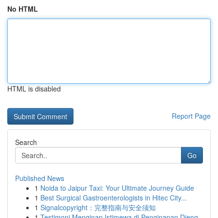
No HTML
HTML is disabled
Report Page
Search
Go
Published News
1
Noida to Jaipur Taxi: Your Ultimate Journey Guide
1
Best Surgical Gastroenterologists in Hitec City...
1
Signalcopyright：完整指南与安全须知
1
Testimoni Menginap Istimewa di Penginapan Dieng