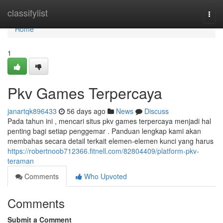
Home
classifylist
Togg
navi
Home
1
Pkv Games Terpercaya
janartqk896433
56 days ago
News
Discuss
Pada tahun ini , mencari situs pkv games terpercaya menjadi hal
penting bagi setiap penggemar . Panduan lengkap kami akan
membahas secara detail terkait elemen-elemen kunci yang harus
https://robertnoob712366.fitnell.com/82804409/platform-pkv-
teraman
Comments
Who Upvoted
Comments
Submit a Comment