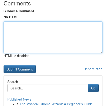
Comments
Submit a Comment
No HTML
HTML is disabled
Report Page
Search
Go
Published News
1
The Mystical Gnome Wizard: A Beginner's Guide