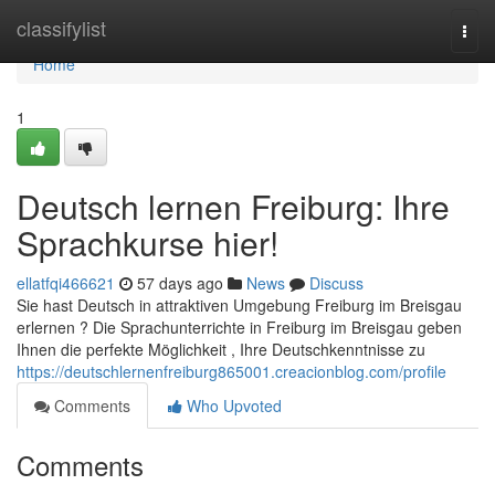
Home
classifylist
Togg
navi
Home
1
Deutsch lernen Freiburg: Ihre
Sprachkurse hier!
ellatfqi466621
57 days ago
News
Discuss
Sie hast Deutsch in attraktiven Umgebung Freiburg im Breisgau
erlernen ? Die Sprachunterrichte in Freiburg im Breisgau geben
Ihnen die perfekte Möglichkeit , Ihre Deutschkenntnisse zu
https://deutschlernenfreiburg865001.creacionblog.com/profile
Comments
Who Upvoted
Comments