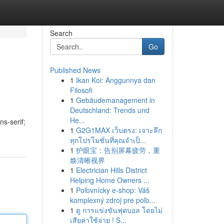
Search
Go
Published News
1
Ikan Koi: Anggunnya dan
Filosofi
1
Gebäudemanagement in
Deutschland: Trends und
He...
ns-serif;
1
G2G1MAX เว็บตรง: เจาะลึก
ทุกโปรโมชั่นที่คุณจำเป็...
1
护眼宝：告别屏幕疲劳，重
焕清晰视界
1
Electrician Hills District
Helping Home Owners ...
1
Poľovnícky e-shop: Váš
komplexný zdroj pre poľo...
1
ดู การแข่งขันฟุตบอล โดยไม่
เสียค่าใช้จ่าย ! S...