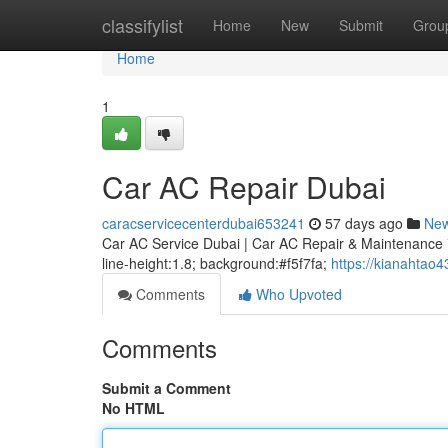
Home
classifylist
Home
New
Submit
Grou
Home
1
Car AC Repair Dubai
caracservicecenterdubai653241
57 days ago
Ne
Car AC Service Dubai | Car AC Repair & Maintenance * m
line-height:1.8; background:#f5f7fa;
https://kianahtao
Comments
Who Upvoted
Comments
Submit a Comment
No HTML