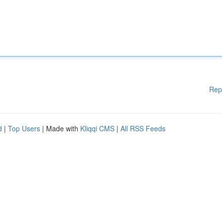
Rep
d
|
Top Users
| Made with
Kliqqi CMS
|
All RSS Feeds