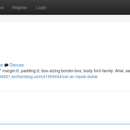
ps
Register
Login
ws
Discuss
argin:0; padding:0; box-sizing:border-box; body font-family: Arial, sa
434921.techionblog.com/41955434/car-ac-repair-dubai