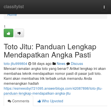
Home
classifylist
Togg
navi
Home
1
Toto Jitu: Panduan Lengkap
Mendapatkan Angka Pasti
toto-jitu999804
58 days ago
News
Discuss
Mencari ramalan angka toto yang benar? Artikel lengkap ini akan
membahas teknik mendapatkan nomor pasti di pasar judi toto.
Kami akan membahas trik terbaik untuk memandu Anda
memenangkan hadiah
https://esmeeobyi721095.answerblogs.com/42087898/toto-jitu-
panduan-lengkap-mendapatkan-angka-jitu
Comments
Who Upvoted