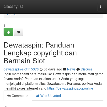
Home
classifylist
Togg
navi
Home
1
Dewataspin: Panduan
Lengkap copyright dan
Bermain Slot
dewataspin-slot115376
58 days ago
News
Discuss
Ingin memahami cara masuk ke Dewataspin dan menikmati game
favorit Anda? Panduan ini akan untuk Anda yang ingin
menjelajahi di platform situs Dewataspin . Pertama, periksa Anda
memiliki akses internet yang
https://dewataspingacor.online
Comments
Who Upvoted