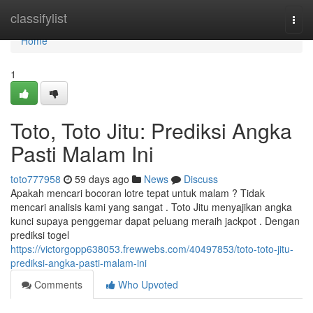
Home
classifylist
Togg
navi
Home
1
Toto, Toto Jitu: Prediksi Angka
Pasti Malam Ini
toto777958
59 days ago
News
Discuss
Apakah mencari bocoran lotre tepat untuk malam ? Tidak
mencari analisis kami yang sangat . Toto Jitu menyajikan angka
kunci supaya penggemar dapat peluang meraih jackpot . Dengan
prediksi togel
https://victorgopp638053.frewwebs.com/40497853/toto-toto-jitu-
prediksi-angka-pasti-malam-ini
Comments
Who Upvoted