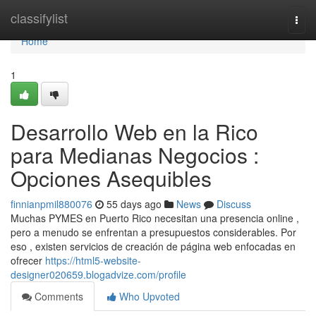
Home
classifylist
Togg
navi
Home
1
Desarrollo Web en la Rico
para Medianas Negocios :
Opciones Asequibles
finnianpmil880076
55 days ago
News
Discuss
Muchas PYMES en Puerto Rico necesitan una presencia online ,
pero a menudo se enfrentan a presupuestos considerables. Por
eso , existen servicios de creación de página web enfocadas en
ofrecer
https://html5-website-
designer020659.blogadvize.com/profile
Comments
Who Upvoted