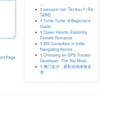
...
1
ผลบอลล่าสุด: ใครชนะ? เช็ค
ได้ที่นี่!
1
Turtle Turtle: A Beginner's
Guide
1
Queer Hearts: Exploring
Female Romance
1
BIS Consultant in India :
Navigating Norms ...
1
Choosing an GPS Tracker
ort Page
Developer: The You Must...
1
澳门金沙：最新游戏体验全
览