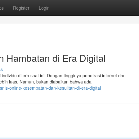
ps
Register
Login
n Hambatan di Era Digital
ss
ndividu di era saat ini. Dengan tingginya penetrasi internet dan
ebih luas. Namun, bukan diabaikan bahwa ada
is-online-kesempatan-dan-kesulitan-di-era-digital