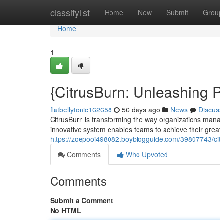
Home
classifylist
Home
New
Submit
Grou
Home
1
{CitrusBurn: Unleashing 
flatbellytonic162658
56 days ago
News
Discus
CitrusBurn is transforming the way organizations man
innovative system enables teams to achieve their grea
https://zoepooi498082.boyblogguide.com/39807743/cit
Comments
Who Upvoted
Comments
Submit a Comment
No HTML