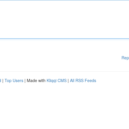
Rep
d
|
Top Users
| Made with
Kliqqi CMS
|
All RSS Feeds