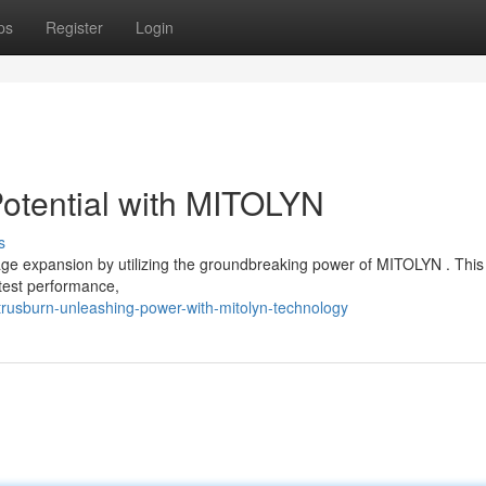
ps
Register
Login
Potential with MITOLYN
s
age expansion by utilizing the groundbreaking power of MITOLYN . This
test performance,
rusburn-unleashing-power-with-mitolyn-technology